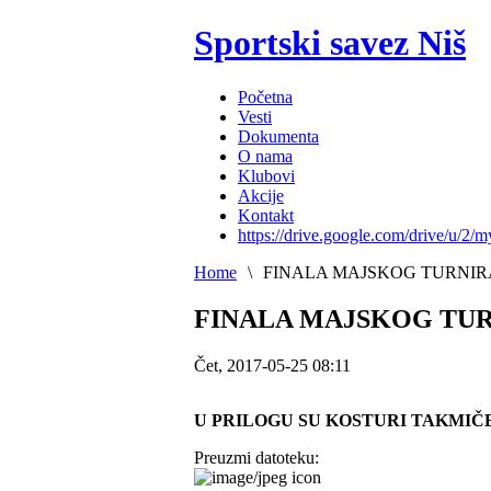
Sportski savez Niš
Početna
Vesti
Dokumenta
O nama
Klubovi
Akcije
Kontakt
https://drive.google.com/drive/u/2/m
Home
\
FINALA MAJSKOG TURNIRA
FINALA MAJSKOG TURN
Čet, 2017-05-25 08:11
U PRILOGU SU KOSTURI TAKMIČ
Preuzmi datoteku: