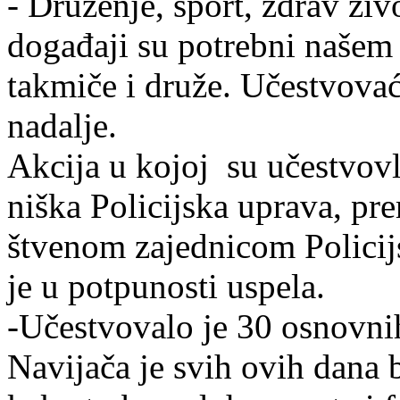
- Druženje, sport, zdrav živ
događaji su potrebni našem 
takmiče i druže. Učestvova
nadalje.
Akcija u kojoj su učestvovle
niška Policijska uprava, pre
štvenom zajednicom Policij
je u potpunosti uspela.
-Učestvovalo je 30 osnovnih 
Navijača je svih ovih dana b