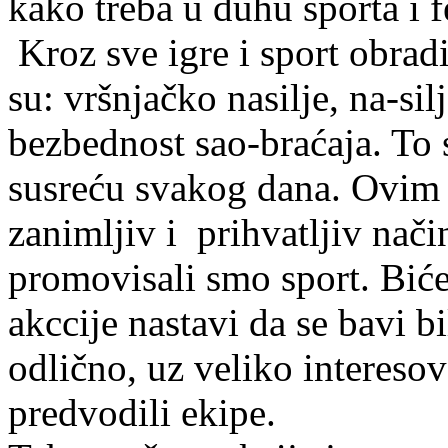
kako treba u duhu sporta i f
Kroz sve igre i sport obrad
su: vršnjačko nasilje, na-si
bezbednost sao-braćaja. To s
susreću svakog dana. Ovim 
zanimljiv i prihvatljiv nači
promovisali smo sport. Bić
akccije nastavi da se bavi b
odlično, uz veliko interesov
predvodili ekipe.