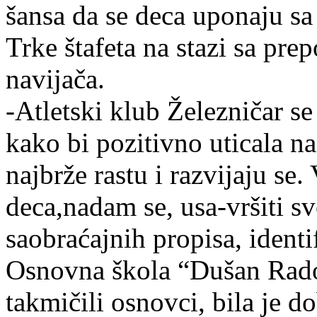
šansa da se deca uponaju sa 
Trke štafeta na stazi sa pre
navijača.
-Atletski klub Železničar se 
kako bi pozitivno uticala n
najbrže rastu i razvijaju se.
deca,nadam se, usa-vršiti s
saobraćajnih propisa, identi
Osnovna škola “Dušan Radov
takmičili osnovci, bila je d