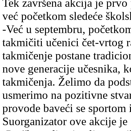
Tek završena akcija je prv
već početkom sledeće škols
-Već u septembru, početkom
takmičiti učenici čet-vrtog
takmičenje postane tradici
nove generacije učesnika, k
takmičenja. Želimo da pods
usmerimo na pozitivne stva
provode baveći se sportom i
Suorganizator ove akcije je