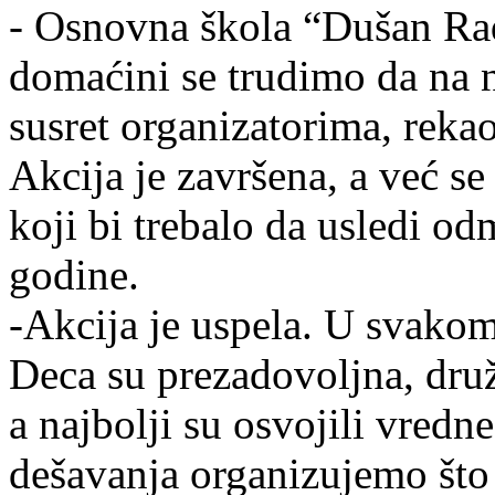
- Osnovna škola “Dušan Ra
domaćini se trudimo da na 
susret organizatorima, rekao
Akcija je završena, a već se
koji bi trebalo da usledi o
godine.
-Akcija je uspela. U svakom
Deca su prezadovoljna, druži
a najbolji su osvojili vredn
dešavanja organizujemo što 