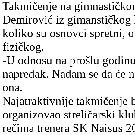
Takmičenje na gimnastičko
Demirović iz gimanstičkog kl
koliko su osnovci spretni, o
fizičkog.
-U odnosu na prošlu godinu i
napredak. Nadam se da će na
ona.
Najatraktivnije takmičenje bi
organizovao streličarski kl
rečima trenera SK Naisus 20