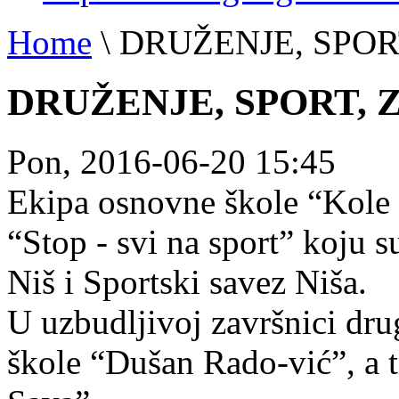
Home
\
DRUŽENJE, SPOR
DRUŽENJE, SPORT, 
Pon, 2016-06-20 15:45
Ekipa osnovne škole “Kole R
“Stop - svi na sport” koju s
Niš i Sportski savez Niša.
U uzbudljivoj završnici dru
škole “Dušan Rado-vić”, a t