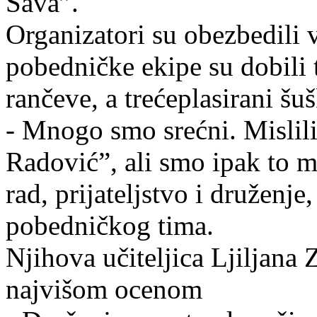
Sava”.
Organizatori su obezbedili 
pobedničke ekipe su dobili 
rančeve, a trećeplasirani šu
- Mnogo smo srećni. Mislil
Radović”, ali smo ipak to 
rad, prijateljstvo i druženje
pobedničkog tima.
Njihova učiteljica Ljiljana 
najvišom ocenom