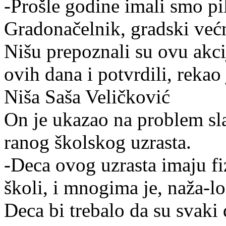
-Prošle godine imali smo pil
Gradonačelnik, gradski većn
Nišu prepoznali su ovu akc
ovih dana i potvrdili, reka
Niša Saša Veličković
On je ukazao na problem sla
ranog školskog uzrasta.
-Deca ovog uzrasta imaju fi
školi, i mnogima je, naža-los
Deca bi trebalo da su svaki 