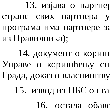
13. изјава о партнерс
стране свих партнера 
програма има партнере за
из Правилника);
14. документ о коришће
Управе о коришћењу спо
Града, доказ о власништву
15. извод из НБС о стањ
16. остала обавезна