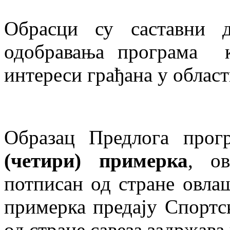
Обрасци су саставни 
одобравања програма к
интереси грађана у облас
Образац Предлога про
(чети
р
и) примерка
, ов
потписан од стране овлаш
примерка предају Спортск
од стране савеза задржав