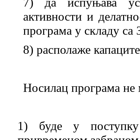
7) да испуњава ус
активности и делатно
програма у складу са 
8) располаже капаците
Носилац програма не 
1) буде у поступку
привременом забраном