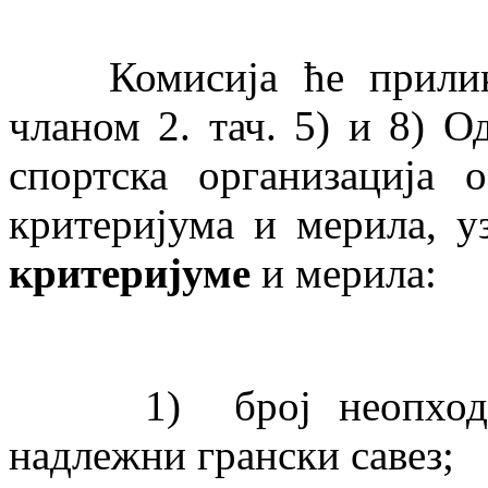
Комисија ће приликом
чланом 2. тач. 5) и 8) О
спортска организација 
критеријума и мерила, у
критеријуме
и мерила:
1) број неопходних 
надлежни грански савез;