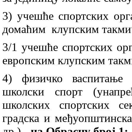
3) учешће спортских орга
домаћим клупским такми
3/1 учешће спортских орг
европским клупским так
4) физичко васпитање 
школски спорт (унапр
школских спортских се
градска и међуопштинска
др.) -
на Обрасцу број 1;