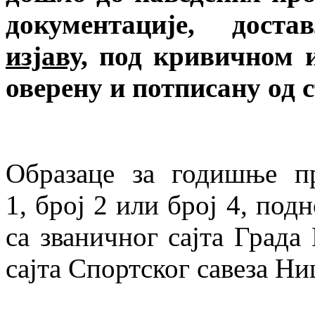
документације, дос
изјаву,
под кривичном и
оверену и потписану од 
Образаце за годишње пр
1, број 2 или број 4, по
са званичног сајта Града
сајта Спортског савеза Н