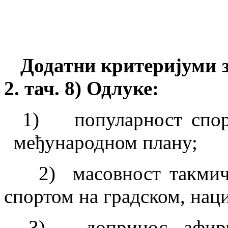
Додатни
критеријуми 
2.
т
ач
.
8) Одлуке:
1) популарност спорт
међународном плану;
2) масовност такмичар
спортом на градском, нац
3) допринос афирмаци