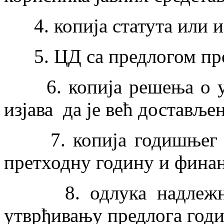
4. копија статута или из
5. ЦД са предлогом пр
6. копија решења о уп
изјава да је већ достављен
7. копија годишњег из
претходну годину и финан
8. одлука надлежног 
утврђивању предлога год