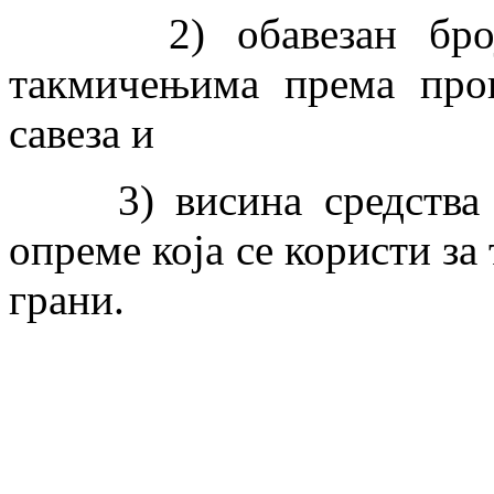
2) обавезан број та
такмичењима према проп
савеза и
3) висина средства за
опреме која се користи за
грани.