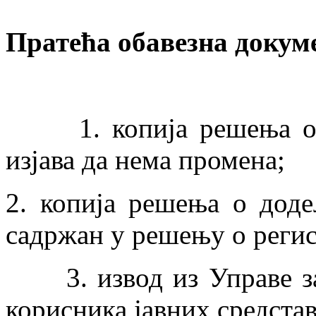
Пратећа обавезна докум
1. копија решења о ре
изјава да нема промена;
2. копија решења о дод
садржан у решењу о регис
3. извод из Управе за 
корисника јавних средстав