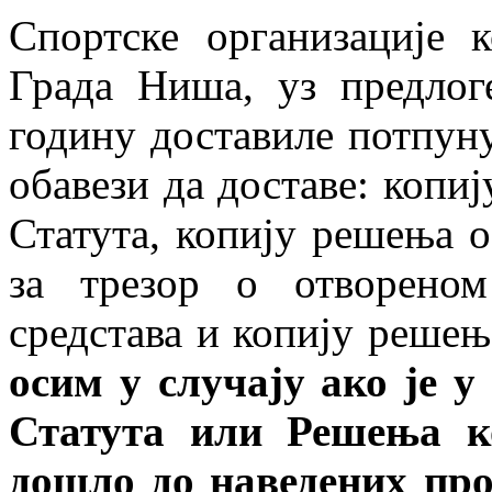
Спортске организације к
Града Ниша, уз предлог
годину доставиле потпуну
обавези да доставе: копи
Статута, копију решења о
за трезор о отвореном
средстава и копију решењ
осим у случају ако је 
Статута
или
Решења ко
дошло до наведених про