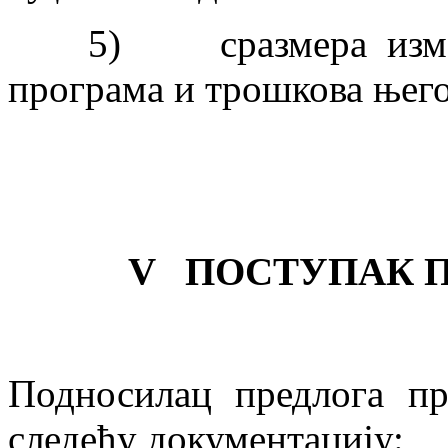
5) сразмера између 
програма и трошкова њего
V
ПОСТУПАК 
Подносилац предлога пр
следећу документацију: