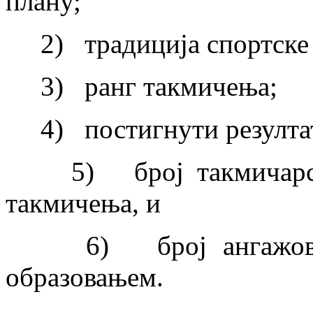
плану;
2) традиција спортске о
3) ранг такмичења;
4) постигнути резулта
5) број такмичарских
такмичења, и
6) број ангажованих
образовањем.