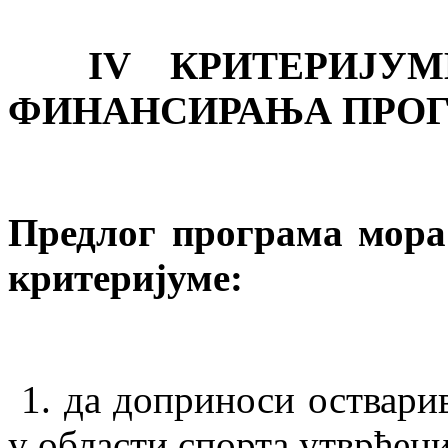
IV КРИТЕРИЈУМИ
ФИНАНСИРАЊА ПРО
Предлог програма мора
критеријуме:
1. да доприноси остварив
у области спорта утврђе