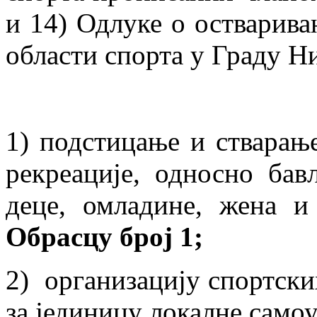
и 14) Одлуке о остварива
области спорта у Граду Н
1) подстицање и стварање
рекреације, односно бав
деце, омладине, жена 
Обрасцу број 1;
2) организацију спортски
за јединицу локалне само