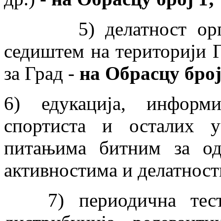
5) делатност организ
седиштем на територији Г
за Град -
на Обрасцу број
6) едукација, информ
спортиста и осталих 
питањима битним за од
активностима и делатнос
7) периодична тестир