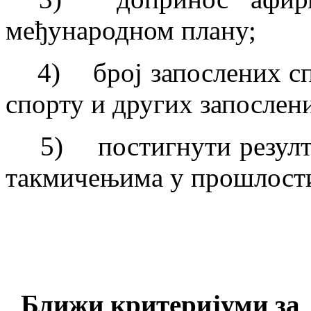
међународном плану;
4) број запослених спо
спорту и других запослен
5) постигнути резулта
такмичењима у прошлост
Ближи критеријуми за 