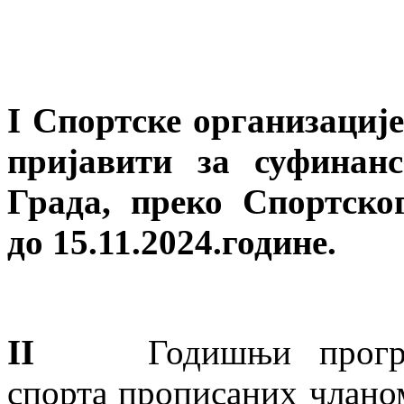
I
Спортске организациј
пријавити за суфинан
Града, преко Спортск
до
1
5
.1
1
.20
2
4.године.
II
Годишњи програм
спорта прописаних чланом 2.