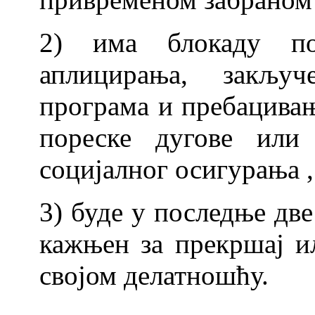
2) има блокаду по
аплицирања, закљу
програма и пребацивањ
пореске дугове или 
социјалног осигурања ,
3) буде у последње дв
кажњен за прекршај и
својом делатношћу.