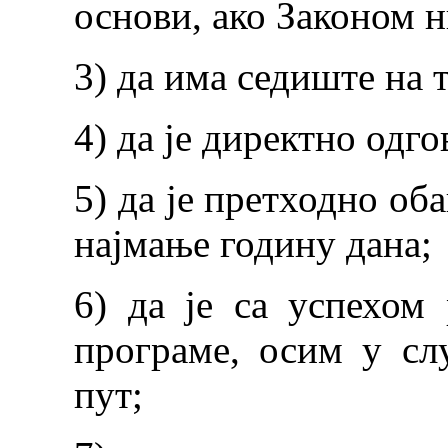
основи, ако Законом н
3) да има седиште на 
4) да је директно одг
5) да је претходно об
најмање годину дана;
6) да је са успехом
програме, осим у сл
пут;