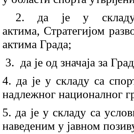
2. да је у складу 
актима, Стратегијом разв
aктима Града;
3. да је од значаја за Град
4. да је у складу са сп
надлежног националног гр
5. да је у складу са усл
наведеним у јавном пози