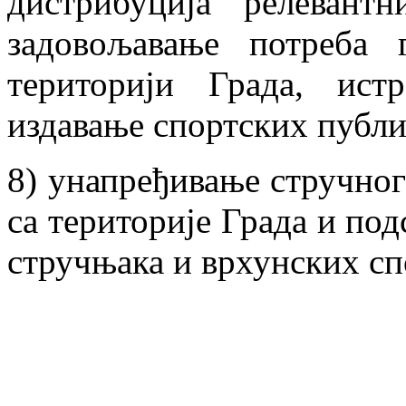
дистрибуција релевант
задовољавање потреба 
територији Града, истр
издавање спортских публ
8) унапређивање стручног
са територије Града и по
стручњака и врхунских сп