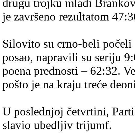
drugu trojku mladi Brankov
je završeno rezultatom 47:3
Silovito su crno-beli počel
posao, napravili su seriju 9
poena prednosti – 62:32. Ve
pošto je na kraju treće deon
U poslednjoj četvrtini, Part
slavio ubedljiv trijumf.