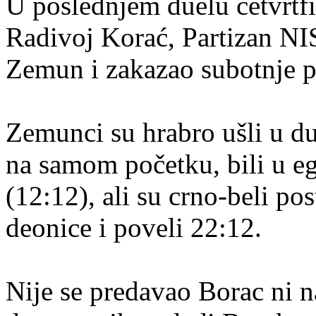
U poslednjem duelu četvrtf
Radivoj Korać, Partizan NI
Zemun i zakazao subotnje p
Zemunci su hrabro ušli u du
na samom početku, bili u ega
(12:12), ali su crno-beli pos
deonice i poveli 22:12.
Nije se predavao Borac ni na