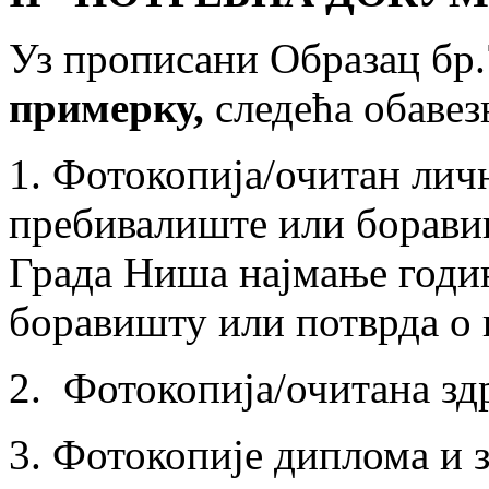
Уз прописани Образац бр.
примерку,
следећа обавез
1. Фотокопија/очитан лич
пребивалиште или борави
Града Ниша најмање годин
боравишту или потврда о
2. Фотокопија/очитана зд
3. Фотокопије диплома и 