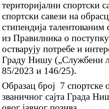
територијални спортски с
спортски савези на обрас
стипендија талентованим 
из Правилника о поступку
остварују потребе и интер
Граду Нишу („Службени ли
85/2023 и 146/25).
Образац број 7 спортске 
званичног сајта Града Ниш
овог јавног позива.