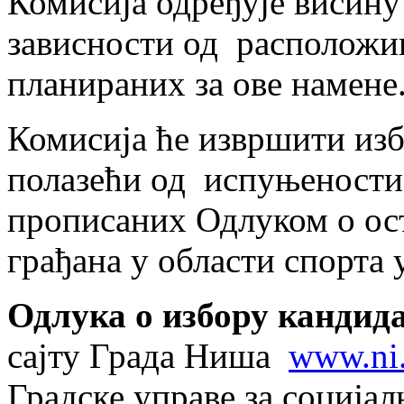
Комисија одређује висину
зависности од расположив
планираних за ове намене
Комисија ће извршити изб
полазећи од испуњености 
прописаних Одлуком о ос
грађана у области спорта
Одлука о избору кандид
сајту Града Ниша
www.ni
Градске управе за соција