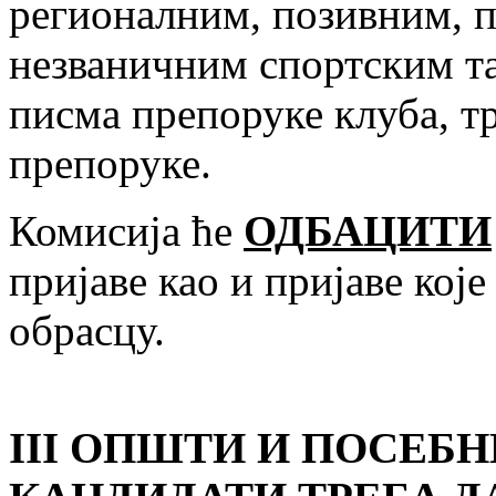
регионалним, позивним, 
незваничним спортским т
писма препоруке клуба, т
препоруке.
Комисија ће
ОДБАЦИТИ
пријаве као и пријаве кој
обрасцу.
III
ОПШТИ И ПОСЕБН