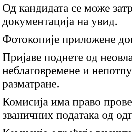
Од кандидата се може зат
документација на увид.
Фотокопије приложене док
Пријаве поднете од неовл
неблаговремене и непотпу
разматране.
Комисија има право прове
званичних података од од