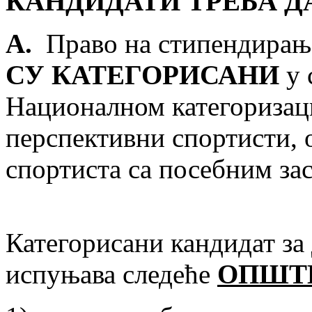
КАНДИДАТИ ТРЕБА Д
А.
Право на стипендирањ
СУ КАТЕГОРИСАНИ
у 
Националном категоризаци
перспективни спортисти, 
спортиста са посебним за
Категорисани кандидат за
испуњава следеће
O
ПШТ