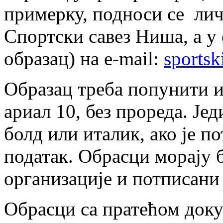
примерку, подноси се ли
Спортски савез Ниша, а у
образац) на e-mail:
sports
Образац треба попунити 
ариал 10, без прореда. Је
болд или италик, ако је п
податак. Обрасци морају 
организације и потписани
Обрасци са пратећом док