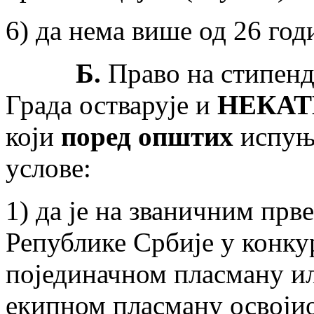
6) да нема више од 26 год
Б.
Право на стипенд
Града остварује и
НЕКАТ
који
поред општих
испуња
услове:
1) да је на званичним пр
Републике Србије у конк
појединачном пласману ил
екипном пласману освојио 