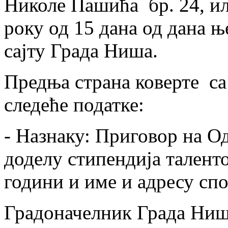
Николе Пашића бр. 24, ил
року од 15 дана од дана 
сајту Града Ниша.
Предња страна коверте с
следеће податке:
- Назнаку: Приговор на Од
доделу стипендија талент
години и име и адресу спо
Градоначелник Града Ниш