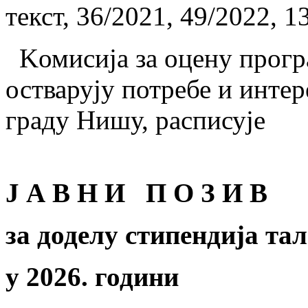
текст, 36/2021, 49/2022, 1
Kомисија за оцену програ
остварују потребе и интер
граду Нишу, расписује
Ј
А
В
Н
И
П
О
З
И
В
за доделу стипендија т
у
20
26
.
години