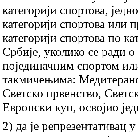
категорији спортова, једно
категорији спортова или п
категорији спортова по ка
Србије, уколико се ради о
појединачним спортом или
такмичењима: Медитеранск
Светско првенство, Светс
Европски куп, освојио јед
2) да је репрезентативац у