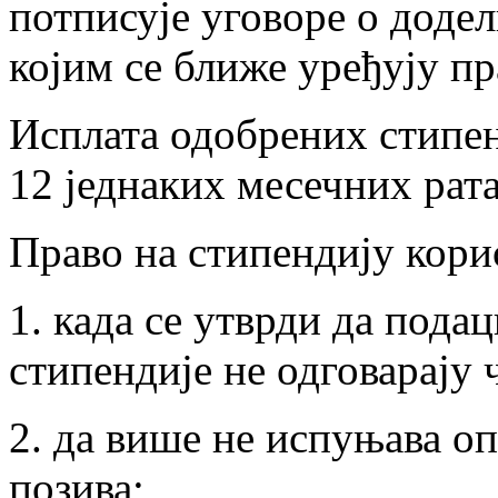
потписује уговоре о додел
којим се ближе уређују пр
Исплата одобрених стипен
12 једнаких месечних рата
Право на стипендију корис
1. када се утврди да подац
стипендије не одговарају
2. да више не испуњава оп
позива;