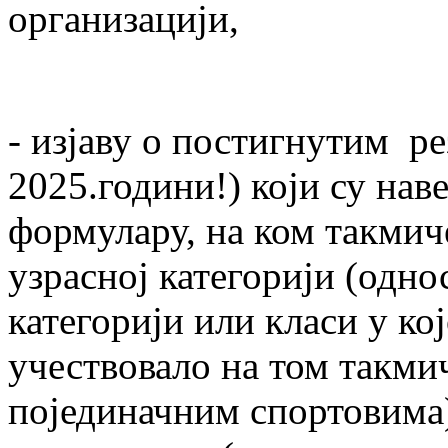
организацији,
- изјаву о постигнутим ре
2025.години!) који су на
формулару, на ком такмич
узрасној категорији (одн
категорији или класи у ко
учествовало на том такми
појединачним спортовима)