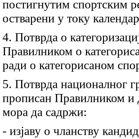
постигнутим спортским ре
остварени у току календар
4. Потврда о категоризаци
Правилником о категориса
ради о категорисаном спо
5. Потврда националног гр
прописан Правилником и д
мора да садржи:
- изјаву о чланству кандид