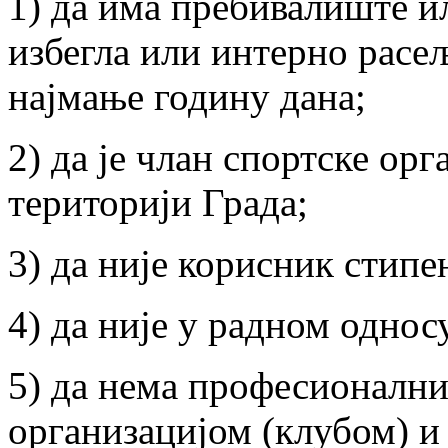
1) да има пребивалиште и
избегла или интерно расе
најмање годину дана;
2) да је члан спортске орг
територији Града;
3) да није корисник стипе
4) да није у радном однос
5) да нема професионални
организацијом (клубом) и