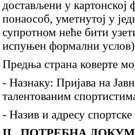
достављени у картонској 
понаособ, уметнутој у једн
супротном неће бити узети
испуњен формални услов)
Предња страна коверте мо
- Назнаку: Пријава на Јав
талентованим спортистима
- Назив и адресу спортске
II
ПОТРЕБНА ДОКУМ