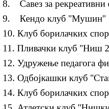
8. Савез за рекреативни
9. Кендо клуб ''Мушин''
10. Клуб борилачких спорт
11. Пливачки клуб ''Ниш 2
12. Удружење педагога фи
13. Одбојкашки клуб ''Ста
14. Клуб борилачких спорт
15. Атлетски клуб ''Нишки