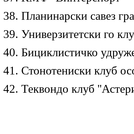
38. Планинарски савез гр
39. Универзитетски го клуб
40. Бициклистичко удруже
41. Стонотениски клуб осо
42. Теквондо клуб ''Астери