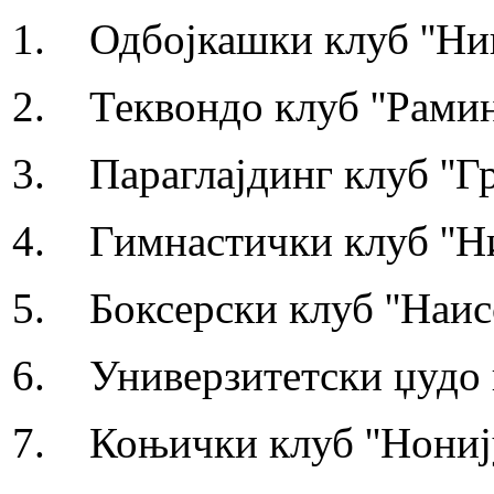
1. Одбојкашки клуб ''Ни
2. Теквондо клуб ''Рамин
3. Параглајдинг клуб ''Гр
4. Гимнастички клуб ''Н
5. Боксерски клуб ''Наисс
6. Универзитетски џудо и
7. Коњички клуб ''Нонију