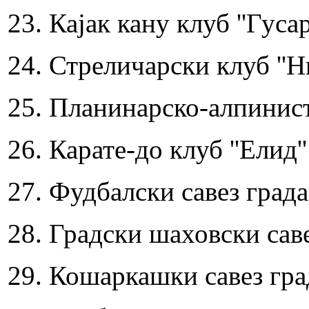
23. Кајак кану клуб ''Гусар
24. Стреличарски клуб ''Н
25. Планинарско-алпинист
26. Карате-до клуб ''Елид''
27. Фудбалски савез град
28. Градски шаховски са
29. Кошаркашки савез гр