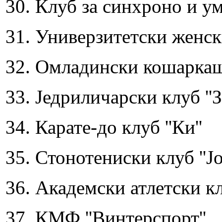
30. Клуб за синхроно и 
31. Универзитетски женск
32. Омладински кошаркашк
33. Једриличарски клуб ''
34. Карате-до клуб ''Ки''
35. Стонотениски клуб ''Ј
36. Академски атлетски кл
37. КМФ ''Винтерспорт''