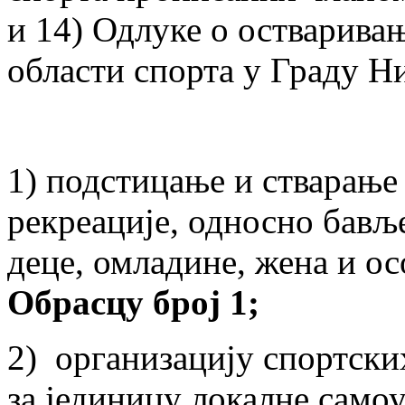
и 14) Одлуке о остваривањ
области спорта у Граду Н
1) подстицање и стварање
рекреације, односно бављ
деце, омладине, жена и о
Обрасцу број 1;
2) организацију спортски
за јединицу локалне само