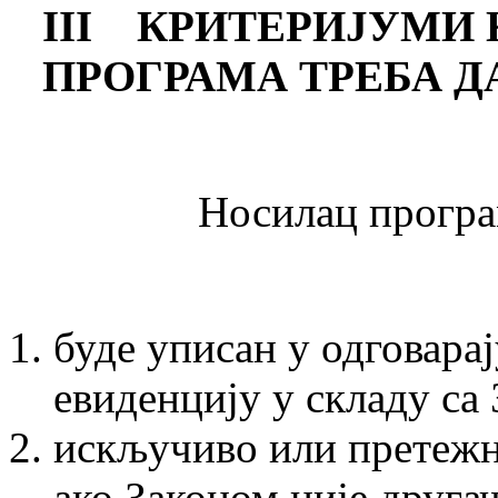
III
КРИТЕРИЈУМИ 
ПРОГРАМА ТРЕБА Д
Носилац програма 
буде уписан у одговара
евиденцију у складу са
искључиво или претежно
ако Законом није другач