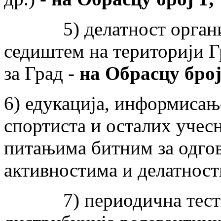
5) делатност организац
седиштем на територији Гр
за Град -
на Обрасцу број
6) едукација, информисање
спортиста и осталих учесн
питањима битним за одго
активностима и делатнос
7) периодична тестира