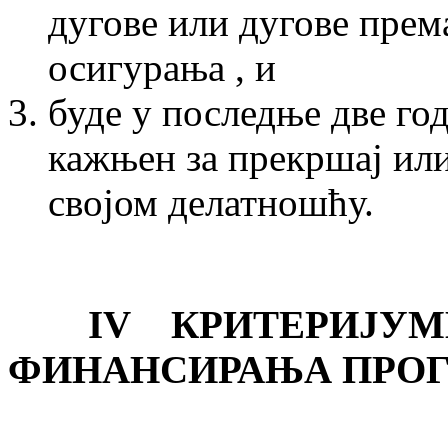
дугове или дугове прем
осигурања , и
буде у последње две г
кажњен за прекршај или
својом делатношћу.
IV КРИТЕРИЈУМИ
ФИНАНСИРАЊА ПРО