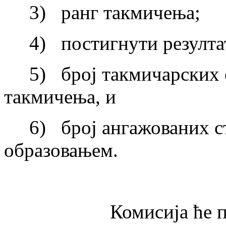
3) ранг такмичења;
4) постигнути резулта
5) број такмичарских е
такмичења, и
6) број ангажованих ст
образовањем.
Комисија ће прили