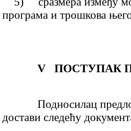
5) сразмера између мог
програма и трошкова њего
V
ПОСТУПАК 
Подносилац предлога п
достави следећу документ