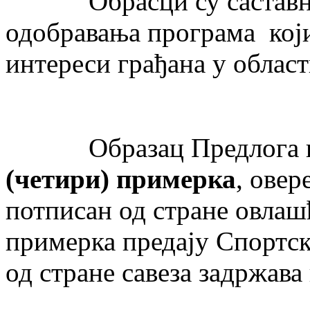
Обрасци су саставни 
одобравања програма који
интереси грађана у облас
Образац Предлога про
(чети
р
и) примерка
, овер
потписан од стране овлашћ
примерка предају Спортск
од стране савеза задржав