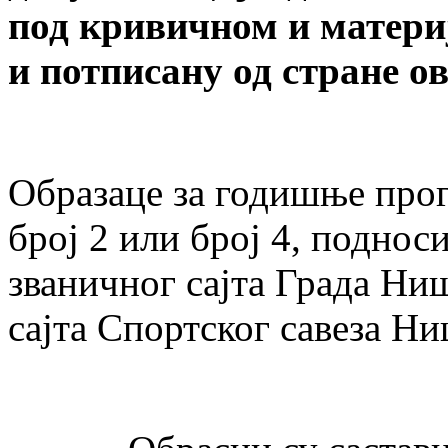
под кривичном и матери
и потписану од стране о
Образаце за годишње прог
број 2 или број 4, подно
званичног сајта Града Ниш
сајта Спортског савеза Ни