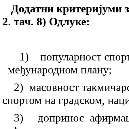
Додатни
критеријуми 
2.
т
ач
.
8) Одлуке:
1) популарност спорта
међународном плану;
2) масовност такмичарс
спортом на градском, нац
3) допринос афирмациј