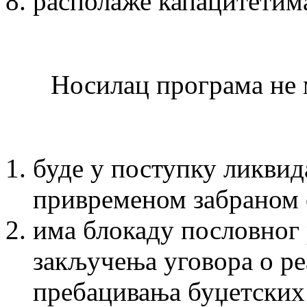
располаже капацитетима
Носилац програма не 
буде у поступку ликвида
привременом забраном 
има блокаду пословног 
закључења уговора о ре
пребацивања буџетских 