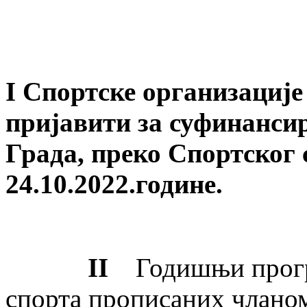
I
Спортске организације
пријавити за суфинанси
Града, преко Спортског 
2
4
.10.20
2
2.године.
II
Годишњи програ
спорта прописаних чланом 2.