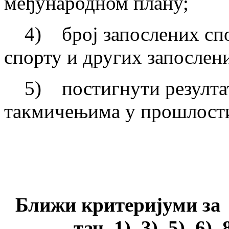
међународном плану;
4) број запослених спор
спорту и других запослен
5) постигнути резултат
такмичењима у прошлост
Ближи критеријуми за 
тач. 1), 3), 5), 6)