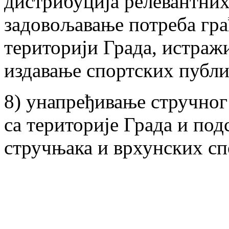
дистрибуција релевантних
задовољавање потреба гра
територији Града, истражи
издавање спортских публ
8) унапређивање стручног
са територије Града и по
стручњака и врхунских сп