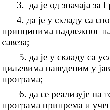
3. да је од значаја за Г
4. да је у складу са сп
принципима надлежног на
савеза;
5. да је у складу са ус
циљевима наведеним у јав
програма;
6. да се реализује на т
програма припрема и уче