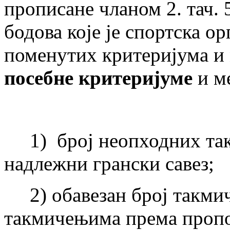
прописане чланом 2. тач. 
бодова које је спортска о
поменутих критеријума и 
посебне критеријуме
и м
1) број неопходних так
надлежни грански савез;
2) обавезан број такмича
такмичењима према пропо