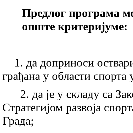
Предлог програма мо
опште критеријуме:
1. да доприноси оствари
грађана у области спорта
2. да је у складу са Зак
Стратегијом развоја спор
Града;