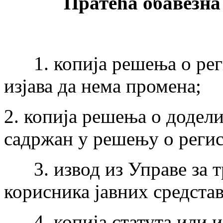
Пратећа обавезна д
1. копија решења о реги
изјава да нема промена;
2. копија решења о додел
садржан у решењу о регис
3. извод из Управе за т
корисника јавних средстав
4. копија статута или из