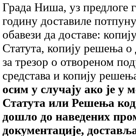
Града Ниша, уз предлоге 
годину доставиле потпуну
обавези да доставе: копиј
Статута, копију решења о
за трезор о отвореном по
средстава и копију решењ
осим у случају ако је у
Статута
или
Решења код 
дошло до наведених пром
документације, доставља