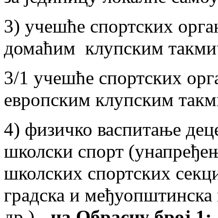
3) учешће спортских орган
домаћим клупским такми
3/1 учешће спортских орга
европским клупским так
4) физичко васпитање дец
школски спорт (унапређењ
школских спортских секци
градска и међуопштинска 
др.) -
на Обрасцу број 1;