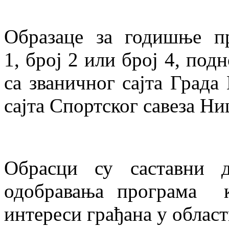
Образаце за годишње пр
1, број 2 или број 4, по
са званичног сајта Града
сајта Спортског савеза Ни
Обрасци су саставни 
одобравања програма к
интереси грађана у облас