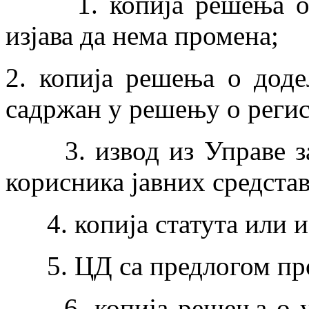
1. копија решења о ре
изјава да нема промена;
2. копија решења о дод
садржан у решењу о регис
3. извод из Управе за 
корисника јавних средстав
4. копија статута или из
5. ЦД са предлогом пр
6. копија решења о уп