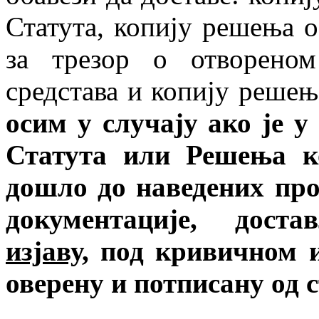
Статута, копију решења о
за трезор о отвореном
средстава и копију решењ
осим у случају ако је 
Статута
или
Решења ко
дошло до наведених про
документације, дос
изјаву,
под кривичном и
оверену и потписану од 