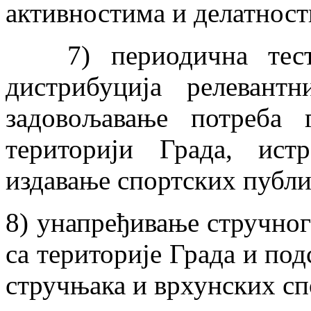
активностима и делатнос
7) периодична тестир
дистрибуција релевант
задовољавање потреба 
територији Града, истр
издавање спортских публ
8) унапређивање стручног
са територије Града и по
стручњака и врхунских сп