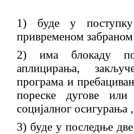
1) буде у поступку
привременом забраном
2) има блокаду по
аплицирања, закљу
програма и пребацивањ
пореске дугове или 
социјалног осигурања ,
3) буде у последње дв