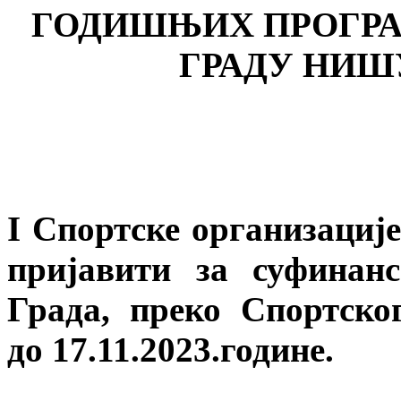
ГОДИШЊИХ
ПРОГРА
ГРАДУ НИШУ
I
Спортске организациј
пријавити за суфинан
Града, преко Спортск
до
17
.1
1
.20
2
3.године.