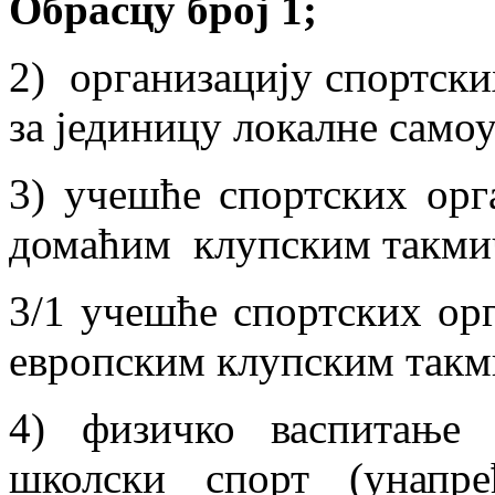
Обрасцу број 1;
2) организацију спортски
за јединицу локалне само
3) учешће спортских орга
домаћим клупским такми
3/1 учешће спортских орг
европским клупским так
4) физичко васпитање 
школски спорт (унапр