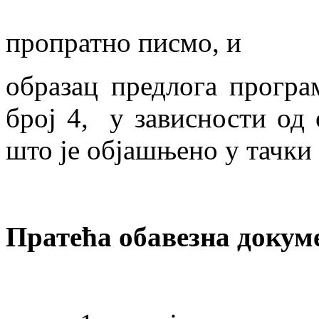
пропратно писмо, и
образац предлога програм
број 4, у зависности од 
што је објашњено у тачки
Пратећа обавезна докум