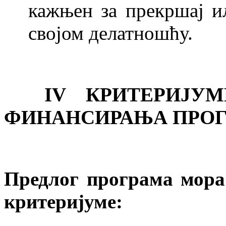
кажњен за прекршај и
својом делатношћу.
IV КРИТЕРИЈУМИ
ФИНАНСИРАЊА ПРО
Предлог програма мора
критеријуме: