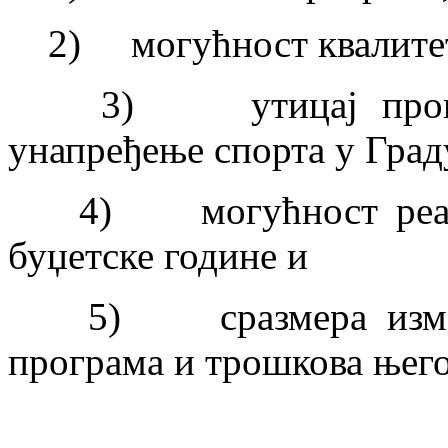
2) могућност квалитетн
3) утицај програма
унапређење спорта у Град
4) могућност реализа
буџетске године и
5) сразмера између 
програма и трошкова њего