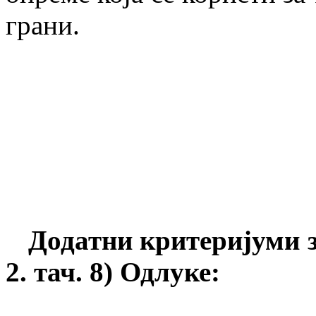
грани.
Додатни
критеријуми 
2.
т
ач
.
8) Одлуке: