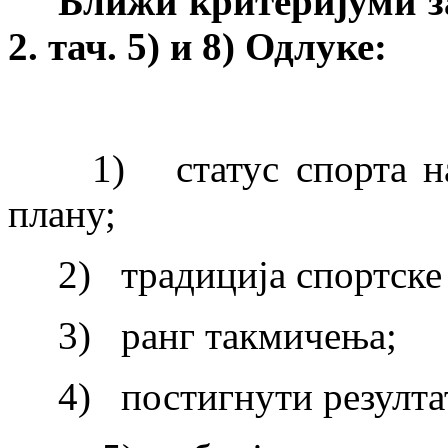
Ближи критеријуми з
2. тач. 5) и 8) Одлуке:
1) статус спорта на 
плану;
2) традиција спортске о
3) ранг такмичења;
4) постигнути резулта