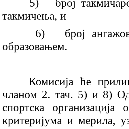
5) број такмичарских
такмичења, и
6) број ангажованих
образовањем.
Комисија ће приликом
чланом 2. тач. 5) и 8) О
спортска организација 
критеријума и мерила, у