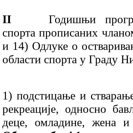
II
Годишњи програм
спорта прописаних чланом 2.
и 14) Одлуке о остварива
области спорта у Граду Н
1) подстицање и стварање
рекреације, односно бав
деце, омладине, жена 