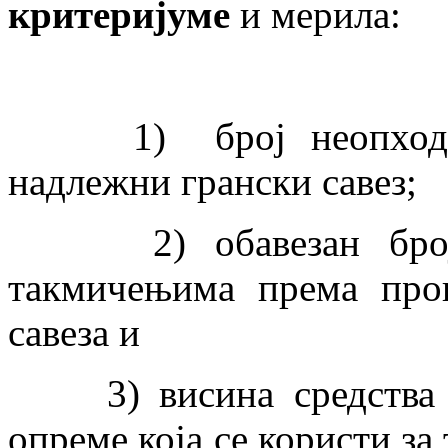
критеријуме
и мерила:
1) број неопходних 
надлежни грански савез;
2) обавезан број та
такмичењима према проп
савеза и
3) висина средства за
опреме која се користи за