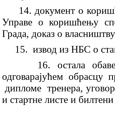
14. документ о коришће
Управе о коришћењу спо
Града, доказ о власништву
15. извод из НБС о стањ
16. остала обавезна
одговарајућем обрасцу п
дипломе тренера, уговори
и стартне листе и билтени 