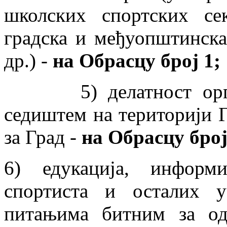
школских спортских се
градска и међуопштинска
др.) -
на Обрасцу број 1;
5) делатност организ
седиштем на територији Г
за Град -
на Обрасцу број
6) едукација, информ
спортиста и осталих 
питањима битним за од