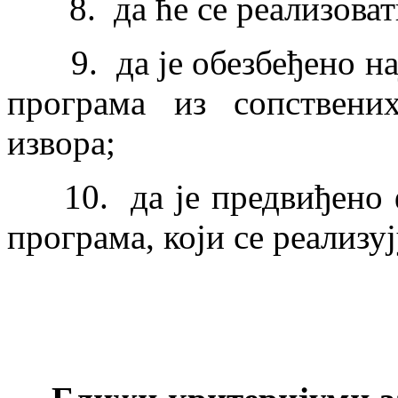
8. да ће се реализовати
9. да је обезбеђено на
програма из сопствени
извора;
10. да је предвиђено ф
програма, који се реализу