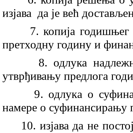
изјава да је већ достављен
7. копија годишњег из
претходну годину и финан
8. одлука надлежног 
утврђивању предлога год
9. одлукa о суфинанс
намере о суфинансирању 
10. изјава да не постоје