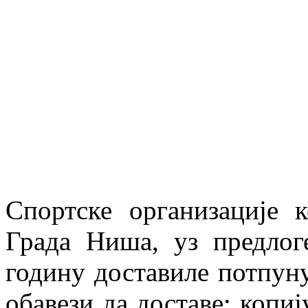
Спортске организације к
Града Ниша, уз предлог
годину доставиле потпуну
обавези да доставе: копи