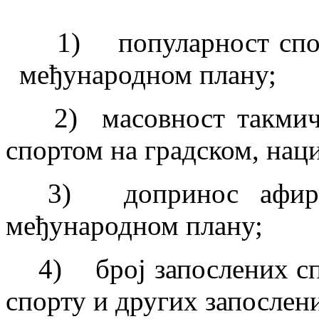
1) популарност спорт
међународном плану;
2) масовност такмичар
спортом на градском, нац
3) допринос афирмаци
међународном плану;
4) број запослених спо
спорту и других запослен