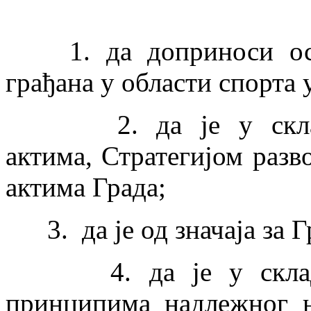
1. да доприноси оств
грађана у области спорта
2. да је у складу 
актима, Стратегијом разв
aктима Града;
3. да је од значаја за Г
4. да је у складу 
принципима надлежног н