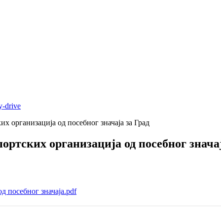
y-drive
их организација од посебног значаја за Град
ортских организација од посебног значај
д посебног значаја.pdf