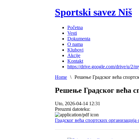
Sportski savez Niš
Početna
Vesti
Dokumenta
O nama
Klubovi
Akcije
Kontakt
https://drive.google.com/drive/u/2/m
Home
\
Решење Градског већа спортск
Решење Градског већа сп
Uto, 2026-04-14 12:31
Preuzmi datoteku:
Градског већа спортских организација о