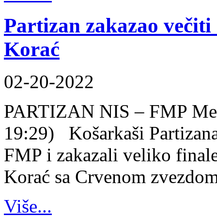
Partizan zakazao večiti
Korać
02-20-2022
PARTIZAN NIS – FMP Merid
19:29) Košarkaši Partizana
FMP i zakazali veliko final
Korać sa Crvenom zvezdom 
Više...