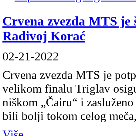
Crvena zvezda MTS je 
Radivoj Korać
02-21-2022
Crvena zvezda MTS je potp
velikom finalu Triglav osi
niškom „Čairu“ i zasluženo 
bili bolji tokom celog meča,
Više...