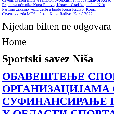
Crvena zvezda MTS je šampion ovogodišnjeg Kupa Radivoj Korać
Prijem za učesnike Kupa Radivoj Korać u Gradskoj kući.u Nišu
Partizan zakazao večiti derbi u finalu Kupa Radivoj Korać
Crvena zvezda MTS u finalu Kupa Radivoj Korać 2022
Nijedan bilten ne odgovara 
Home
Sportski savez Niša
ОБАВЕШТЕЊЕ СПО
ОРГАНИЗАЦИЈАМА 
СУФИНАНСИРАЊЕ 
У ОБЛАСТИ СПОРТА 