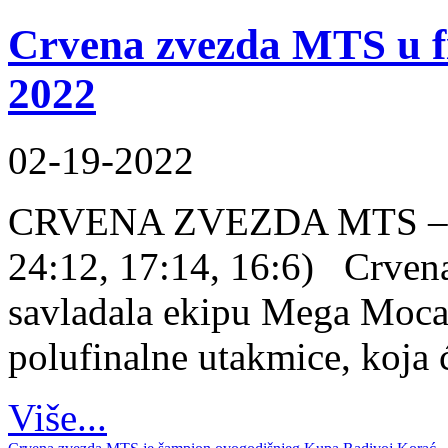
Crvena zvezda MTS u f
2022
02-19-2022
CRVENA ZVEZDA MTS – 
24:12, 17:14, 16:6) Crvena
savladala ekipu Mega Mocar
polufinalne utakmice, koja će
Više...