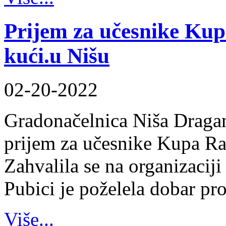
Prijem za učesnike Ku
kući.u Nišu
02-20-2022
Gradonačelnica Niša Dragana
prijem za učesnike Kupa Ra
Zahvalila se na organizacij
Pubici je poželela dobar pro
Više...