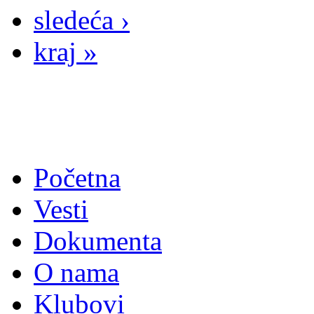
sledeća ›
kraj »
Početna
Vesti
Dokumenta
O nama
Klubovi