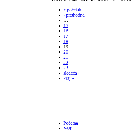
« početak
‹ prethodna
…
15
16
17
18
19
20
21
22
23
sledeća ›
kraj »
Početna
Vesti