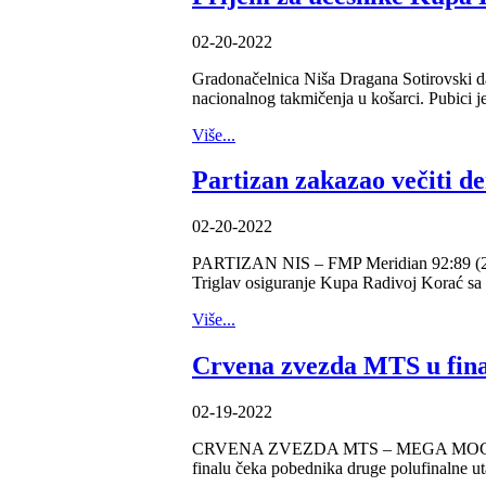
02-20-2022
Gradonačelnica Niša Dragana Sotirovski da
nacionalnog takmičenja u košarci. Pubici je
Više...
Partizan zakazao večiti d
02-20-2022
PARTIZAN NIS – FMP Meridian 92:89 (21:24
Triglav osiguranje Kupa Radivoj Korać sa
Više...
Crvena zvezda MTS u fin
02-19-2022
CRVENA ZVEZDA MTS – MEGA MOCART 72:5
finalu čeka pobednika druge polufinalne uta