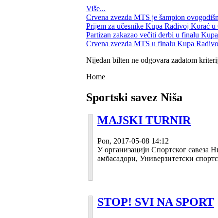
Više...
Crvena zvezda MTS je šampion ovogodiš
Prijem za učesnike Kupa Radivoj Korać u 
Partizan zakazao večiti derbi u finalu Ku
Crvena zvezda MTS u finalu Kupa Radivo
Nijedan bilten ne odgovara zadatom kriteri
Home
Sportski savez Niša
MAJSKI TURNIR
Pon, 2017-05-08 14:12
У организацији Спортског савеза 
амбасадори, Универзитетски спортс
STOP! SVI NA SPORT