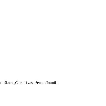
 niškom „Čairu“ i zasluženo odbranila