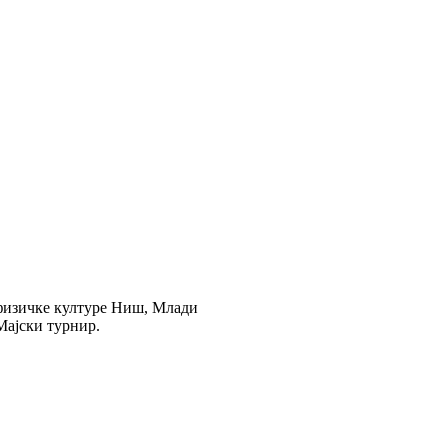
 физичке културе Ниш, Млади
Мајски турнир.