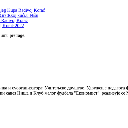
njeg Kupa Radivoj Korać
Gradskoj kući.u Nišu
pa Radivoj Korać
j Korać 2022
jumu pretrage.
Ниша и суорганизатора: Учитељско друштво, Удружење педагога
ки савез Ниша и Клуб малог фудбала "Економист", реализује се 