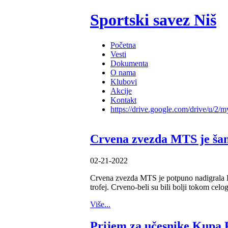
Sportski savez Niš
Početna
Vesti
Dokumenta
O nama
Klubovi
Akcije
Kontakt
https://drive.google.com/drive/u/2/m
Crvena zvezda MTS je ša
02-21-2022
Crvena zvezda MTS je potpuno nadigrala P
trofej. Crveno-beli su bili bolji tokom celo
Više...
Prijem za učesnike Kupa 