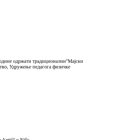
године одржати традиционални''Мајски
штво, Удружење педагога физичке
v Antić“ u Nišu