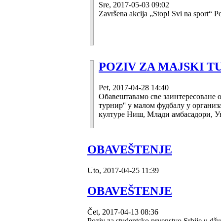
Sre, 2017-05-03 09:02
Završena akcija „Stop! Svi na sport“
POZIV ZA MAJSKI T
Pet, 2017-04-28 14:40
Обавештавамо све заинтересоване о
турнир'' у малом фудбалу у органи
културе Ниш, Млади амбасадори, У
OBAVEŠTENJE
Uto, 2017-04-25 11:39
OBAVEŠTENJE
Čet, 2017-04-13 08:36
Poziv za studentsko prvenstvo Srbije u džu