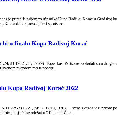
nas je priredila prijem za učesnike Kupa Radivoj Korać u Gradskoj kuć
 poželela dobar provod, fer i sportsko...
erbi u finalu Kupa Radivoj Korać
, 31:19, 21:17, 19:29) Košarkaši Partizana savladali su u drugom po
 Crvenom zvezdom mts u nedelju...
alu Kupa Radivoj Korać 2022
3 (15:21, 24:12, 17:14, 16:6) Crvena zvezda je u prvom polufi
kmice, koja će se održati u 21h u hali Čair....