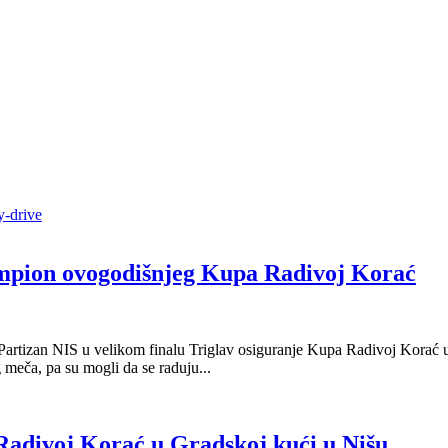
y-drive
mpion ovogodišnjeg Kupa Radivoj Korać
artizan NIS u velikom finalu Triglav osiguranje Kupa Radivoj Korać u
g meča, pa su mogli da se raduju...
Radivoj Korać u Gradskoj kući.u Nišu