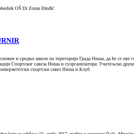
 Pobednik OŠ Dr Zoran Đinđić
URNIR
сновне и средње школе на територији Града Ниша, да ће се ове 
зацији Спортског савеза Ниша и суорганизатора: Учитељско дру
ниверзитетски спортски савез Ниша и Клуб
dou koje se održava 15. aprila 2017. godine u osnovnoj školi „Mirosla